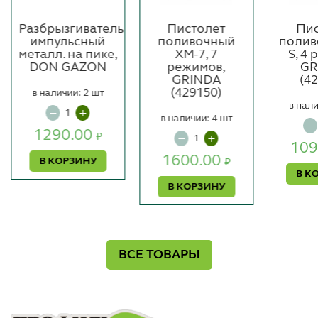
Разбрызгиватель
Пистолет
Пис
импульсный
поливочный
полив
металл. на пике,
XM-7, 7
S, 4
DON GAZON
режимов,
GR
GRINDA
(4
(429150)
в наличии: 2 шт
в нали
в наличии: 4 шт
1290.00
₽
109
1600.00
В КОРЗИНУ
₽
В К
В КОРЗИНУ
ВСЕ ТОВАРЫ