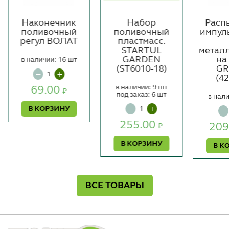
Наконечник
Набор
Расп
поливочный
поливочный
импул
регул ВОЛАТ
пластмасс.
STARTUL
метал
GARDEN
на
в наличии: 16 шт
(ST6010-18)
GR
(4
в наличии: 9 шт
69.00
₽
под заказ: 6 шт
в нали
В КОРЗИНУ
255.00
209
₽
В КОРЗИНУ
В К
ВСЕ ТОВАРЫ