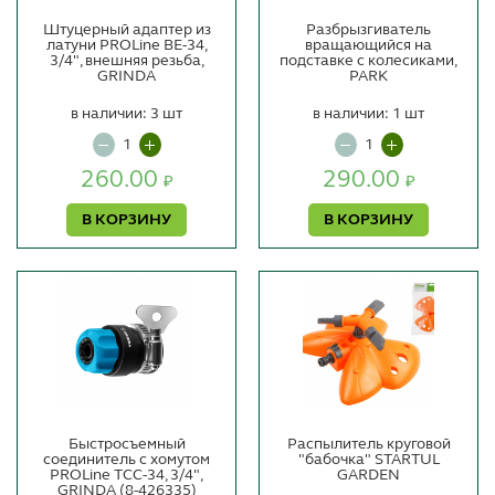
Штуцерный адаптер из
Разбрызгиватель
латуни PROLine BE-34,
вращающийся на
3/4", внешняя резьба,
подставке с колесиками,
GRINDA
PARK
в наличии: 3 шт
в наличии: 1 шт
260.00
290.00
₽
₽
В КОРЗИНУ
В КОРЗИНУ
Быстросъемный
Распылитель круговой
соединитель с хомутом
"бабочка" STARTUL
PROLine TCC-34, 3/4",
GARDEN
GRINDA (8-426335)