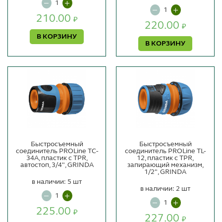
210.00
₽
220.00
₽
В КОРЗИНУ
В КОРЗИНУ
Быстросъемный
Быстросъемный
соединитель PROLine TC-
соединитель PROLine TL-
34А, пластик с TPR,
12, пластик с TPR,
автостоп, 3/4", GRINDA
запирающий механизм,
1/2", GRINDA
в наличии: 5 шт
в наличии: 2 шт
225.00
₽
227.00
₽