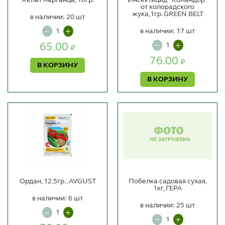
Хелат марганца, 10гр.
Инсектицид "Командор"
от колорадского
жука,1гр. GREEN BELT
в наличии: 20 шт
в наличии: 17 шт
65.00
₽
76.00
₽
В КОРЗИНУ
В КОРЗИНУ
Ордан, 12,5гр., AVGUST
Побелка садовая сухая,
1кг, ГЕРА
в наличии: 6 шт
в наличии: 25 шт