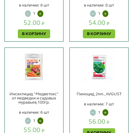
в наличии: 6 шт
в наличии: 8 шт
52.00
54.00
₽
₽
В КОРЗИНУ
В КОРЗИНУ
Инсектицид "Медветокс"
Пиноцид, 2мл., AVGUST
от медведки и садовых
муравьев,100гр.
в наличии: 7 шт
в наличии: 6 шт
56.00
₽
55.00
₽
В КОРЗИНУ