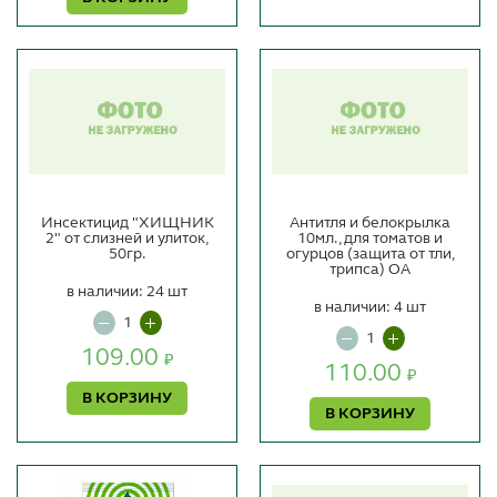
Инсектицид "ХИЩНИК
Антитля и белокрылка
2" от слизней и улиток,
10мл., для томатов и
50гр.
огурцов (защита от тли,
трипса) ОА
в наличии: 24 шт
в наличии: 4 шт
109.00
₽
110.00
₽
В КОРЗИНУ
В КОРЗИНУ