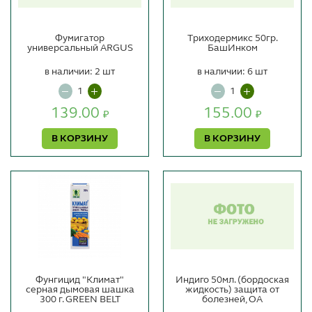
Фумигатор
Триходермикс 50гр.
универсальный ARGUS
БашИнком
в наличии: 2 шт
в наличии: 6 шт
139.00
155.00
₽
₽
В КОРЗИНУ
В КОРЗИНУ
Фунгицид "Климат"
Индиго 50мл. (бордоская
серная дымовая шашка
жидкость) защита от
300 г. GREEN BELT
болезней, ОА