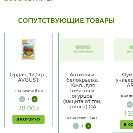
СОПУТСТВУЮЩИЕ ТОВАРЫ
Ордан, 12,5гр.,
Антитля и
Фум
AVGUST
белокрылка
униве
10мл., для
A
томатов и
в наличии: 6 шт
огурцов
в нали
(защита от тли,
трипса) ОА
78.00
₽
13
в наличии: 4 шт
В КОРЗИНУ
В К