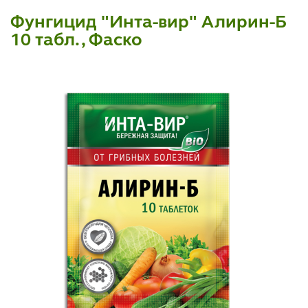
Фунгицид "Инта-вир" Алирин-Б
10 табл., Фаско