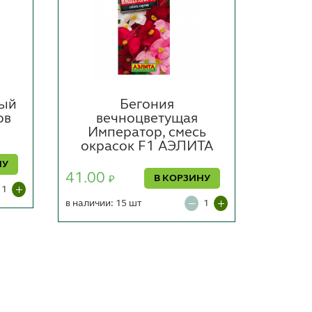
ный
Бегония
Ага
ов
вечноцветущая
смес
Император, смесь
окрасок F1 АЭЛИТА
37.00
НУ
41.00
В КОРЗИНУ
₽
в наличии
в наличии: 15 шт