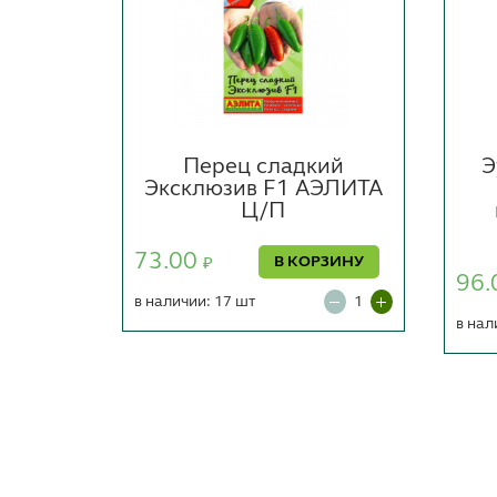
ок с
Перец сладкий
Э
ИТА Ц/
Эксклюзив F1 АЭЛИТА
Ц/П
73.00
РЗИНУ
В КОРЗИНУ
₽
96.
в наличии: 17 шт
в нал