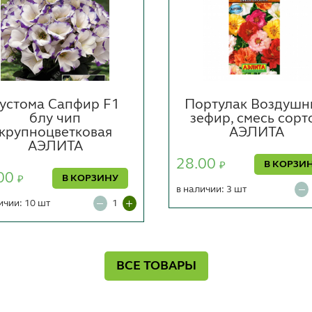
устома Сапфир F1
Портулак Воздуш
блу чип
зефир, смесь сорт
крупноцветковая
АЭЛИТА
АЭЛИТА
28.00
В КОРЗИ
₽
00
В КОРЗИНУ
₽
в наличии: 3 шт
ичии: 10 шт
ВСЕ ТОВАРЫ