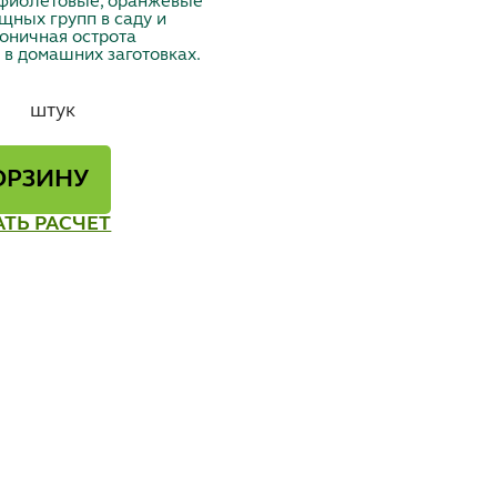
 фиолетовые, оранжевые
щных групп в саду и
оничная острота
в домашних заготовках.
штук
ОРЗИНУ
АТЬ РАСЧЕТ