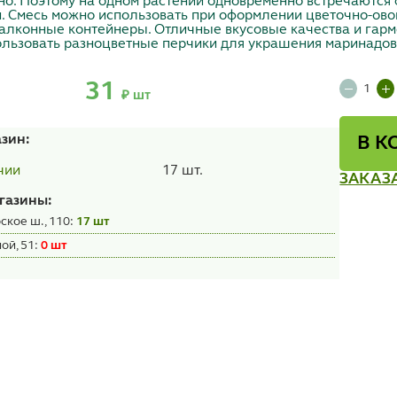
но. Поэтому на одном растении одновременно встречаются
. Смесь можно использовать при оформлении цветочно-ово
алконные контейнеры. Отличные вкусовые качества и гарм
льзовать разноцветные перчики для украшения маринадов 
31
₽ шт
азин:
В К
17 шт.
чии
ЗАКАЗ
газины:
ское ш., 110:
17 шт
ой, 51:
0 шт