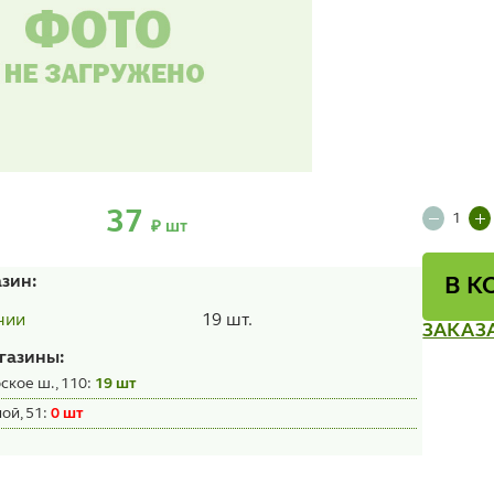
37
₽ шт
азин:
В К
19 шт.
чии
ЗАКАЗ
газины:
ское ш., 110:
19 шт
ой, 51:
0 шт