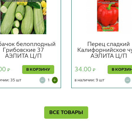
бачок белоплодный
Перец сладкий
Грибовские 37
Калифорнийское ч
АЭЛИТА Ц/П
АЭЛИТА Ц/П
00
34.00
В КОРЗИНУ
В КОРЗИ
₽
₽
ичии: 35 шт
в наличии: 9 шт
ВСЕ ТОВАРЫ