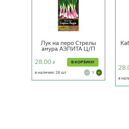
т
Лук на перо Стрелы
Ка
орти,
амура АЭЛИТА Ц/П
 Ц/П
28.00
В КОРЗИНУ
₽
28.
РЗИНУ
в наличии: 26 шт
в нал