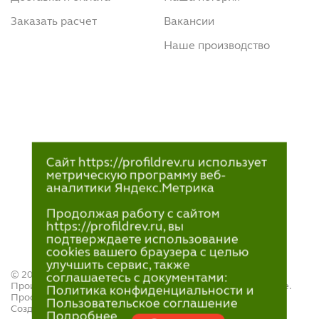
Заказать расчет
Вакансии
Наше производство
Сайт https://profildrev.ru использует
метрическую программу веб-
аналитики Яндекс.Метрика
Продолжая работу с сайтом
https://profildrev.ru, вы
подтверждаете использование
cookies вашего браузера с целью
улучшить сервис, также
© 2021—2023
соглашаетесь с документами:
Производство и продажа пиломатериалов в Петрозаводске.
Политика конфиденциальности и
ПрофильДрев.
Пользовательское соглашение
Создание и поддержка сайта — «
Артлекс
»
Подробнее