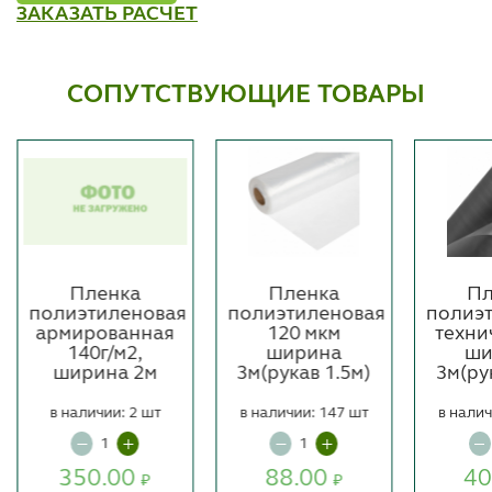
ЗАКАЗАТЬ РАСЧЕТ
СОПУТСТВУЮЩИЕ ТОВАРЫ
Пленка
Пленка
Пл
полиэтиленовая
полиэтиленовая
полиэ
армированная
120 мкм
техни
140г/м2,
ширина
ши
ширина 2м
3м(рукав 1.5м)
3м(ру
в наличии: 2 шт
в наличии: 147 шт
в налич
350.00
88.00
40
₽
₽