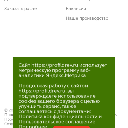
Заказать расчет
Вакансии
Наше производство
Сайт https://profildrev.ru использует
метрическую программу веб-
аналитики Яндекс.Метрика
Продолжая работу с сайтом
https://profildrev.ru, вы
подтверждаете использование
cookies вашего браузера с целью
улучшить сервис, также
© 2021—2023
соглашаетесь с документами:
Производство и продажа пиломатериалов в Петрозаводске.
Политика конфиденциальности и
ПрофильДрев.
Пользовательское соглашение
Создание и поддержка сайта — «
Артлекс
»
Подробнее