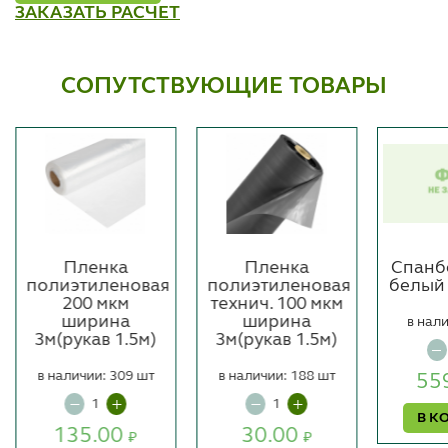
ЗАКАЗАТЬ РАСЧЕТ
СОПУТСТВУЮЩИЕ ТОВАРЫ
Пленка
Пленка
Спанб
полиэтиленовая
полиэтиленовая
белый 
200 мкм
технич. 100 мкм
ширина
ширина
в нали
3м(рукав 1.5м)
3м(рукав 1.5м)
в наличии: 309 шт
в наличии: 188 шт
55
В К
135.00
30.00
₽
₽