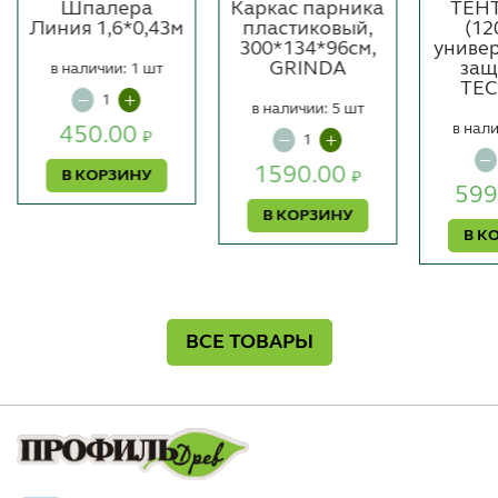
Шпалера
Каркас парника
ТЕНТ
Линия 1,6*0,43м
пластиковый,
(12
300*134*96см,
униве
GRINDA
защ
в наличии: 1 шт
TEC
в наличии: 5 шт
в нали
450.00
₽
1590.00
В КОРЗИНУ
₽
599
В КОРЗИНУ
В К
ВСЕ ТОВАРЫ