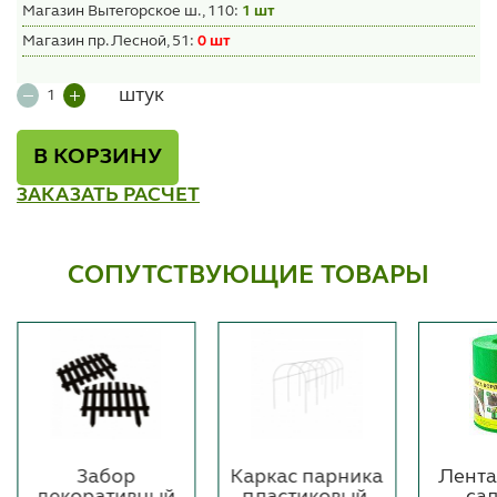
Магазин Вытегорское ш., 110:
1 шт
Магазин пр. Лесной, 51:
0 шт
штук
В КОРЗИНУ
ЗАКАЗАТЬ РАСЧЕТ
СОПУТСТВУЮЩИЕ ТОВАРЫ
Забор
Каркас парника
Лента
декоративный
пластиковый,
са