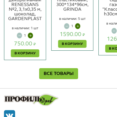
RENESSANS
300*134*96см,
га
№2, 3,1х0,35 м,
GRINDA
"Класс
шоколад,
h30см
GARDENPLAST
в наличии: 5 шт
в нали
в наличии: 1 шт
1590.00
₽
126
750.00
В КОРЗИНУ
₽
В К
В КОРЗИНУ
ВСЕ ТОВАРЫ