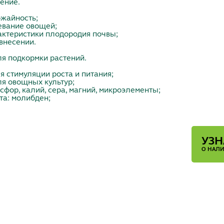
ение.
ожайность;
ревание овощей;
актеристики плодородия почвы;
 внесении.
я подкормки растений.
я стимуляции роста и питания;
я овощных культур;
осфор, калий, сера, магний, микроэлементы;
та: молибден;
УЗН
О НАЛ