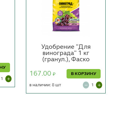
,
Удобрение "Для
винограда" 1 кг
"К
(гранул.), Фаско
(гр
ИНУ
167.00
180.0
В КОРЗИНУ
₽
в наличии: 8 шт
в наличии