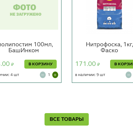
иолипостим 100мл,
Нитрофоска, 1кг
БашИнком
Фаско
8.00
171.00
В КОРЗИНУ
В КОРЗ
₽
₽
ичии: 4 шт
в наличии: 9 шт
ВСЕ ТОВАРЫ