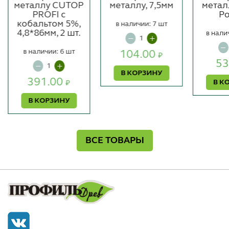
металлу CUTOP
металлу, 7,5мм
метал
PROFI с
Ро
кобальтом 5%,
в наличии: 7 шт
4,8*86мм, 2 шт.
в нали
в наличии: 6 шт
104.00
₽
53
В КОРЗИНУ
391.00
В К
₽
В КОРЗИНУ
ВСЕ ТОВАРЫ