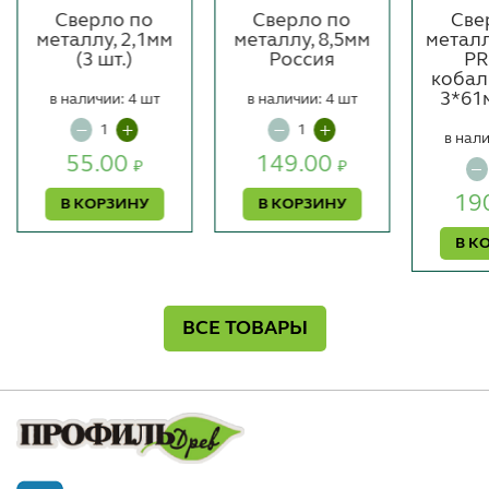
Сверло по
Сверло по
Све
металлу, 2,1мм
металлу, 8,5мм
метал
(3 шт.)
Россия
PR
кобал
3*61м
в наличии: 4 шт
в наличии: 4 шт
в нали
55.00
149.00
₽
₽
19
В КОРЗИНУ
В КОРЗИНУ
В К
ВСЕ ТОВАРЫ