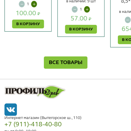
8,5
в наличии: 9 шт
в нали
100.00
₽
57.00
₽
В КОРЗИНУ
65
В КОРЗИНУ
В К
ВСЕ ТОВАРЫ
Интернет магазин (Вытегорское ш., 110)
+7 (911)-418-40-80