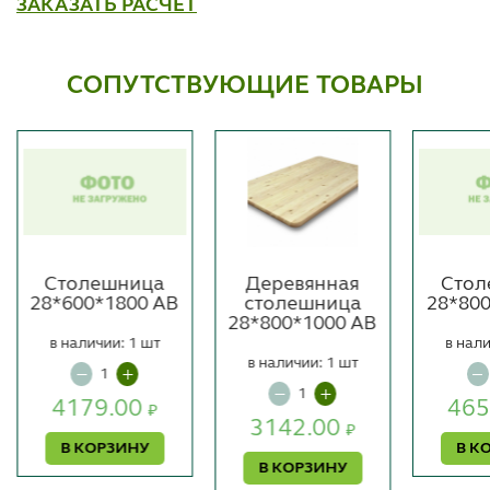
ЗАКАЗАТЬ РАСЧЕТ
СОПУТСТВУЮЩИЕ ТОВАРЫ
Столешница
Деревянная
Стол
28*600*1800 АВ
столешница
28*80
28*800*1000 АВ
в наличии: 1 шт
в нали
в наличии: 1 шт
4179.00
465
₽
3142.00
₽
В КОРЗИНУ
В К
В КОРЗИНУ