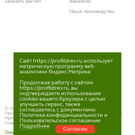
Заказать расчет
Вакансии
Наше производство
Сайт https://profildrev.ru использует
метрическую программу веб-
аналитики Яндекс.Метрика
Продолжая работу с сайтом
https://profildrev.ru, вы
подтверждаете использование
cookies вашего браузера с целью
улучшить сервис, также
© 2021—2023
соглашаетесь с документами:
Производство и продажа пиломатериалов в Петрозаводске.
Политика конфиденциальности и
ПрофильДрев.
Пользовательское соглашение
Создание и поддержка сайта — «
Артлекс
»
Подробнее
Согласен
Правила обработки персональных данных