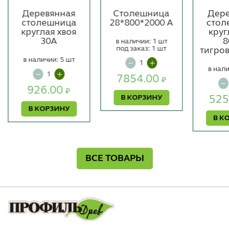
Деревянная
Столешница
Дере
столешница
28*800*2000 А
стол
круглая хвоя
круг
30А
8
в наличии: 1 шт
под заказ: 1 шт
тигро
в наличии: 5 шт
в нали
7854.00
₽
926.00
₽
В КОРЗИНУ
525
В КОРЗИНУ
В К
ВСЕ ТОВАРЫ