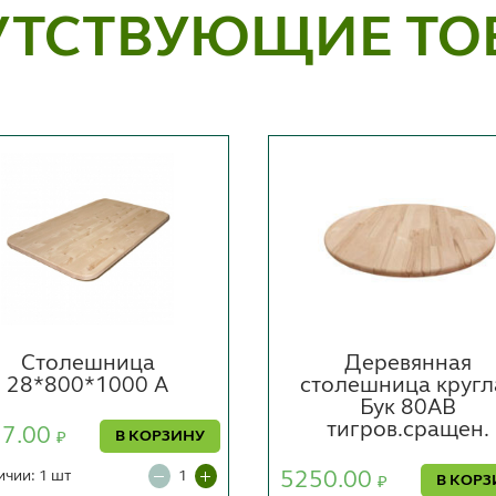
УТСТВУЮЩИЕ ТО
Столешница
Деревянная
28*800*1000 А
столешница кругл
Бук 80АВ
тигров.сращен.
27.00
В КОРЗИНУ
₽
ичии: 1 шт
5250.00
В КОРЗ
₽