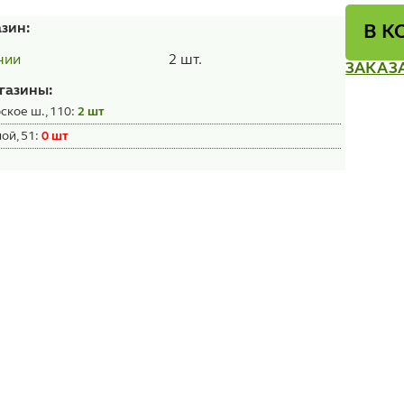
азин:
В К
2 шт.
чии
ЗАКАЗ
газины:
ское ш., 110:
2 шт
ой, 51:
0 шт