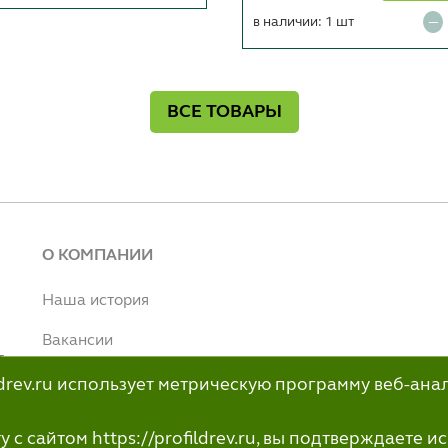
в наличии: 1 шт
ВСЕ ТОВАРЫ
О КОМПАНИИ
Наша история
Вакансии
т
Наше производство
ildrev.ru использует метрическую программу веб-ана
н
info@profildrev.ru
с сайтом https://profildrev.ru, вы подтверждаете 
-80