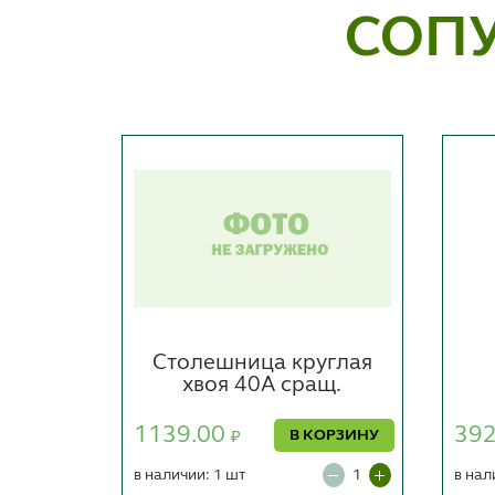
СОП
50 №3
Столешница круглая
хвоя 40А сращ.
ОРЗИНУ
1139.00
39
В КОРЗИНУ
₽
в наличии: 1 шт
в нал