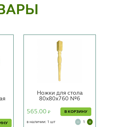
ВАРЫ
Ножки для стола
ая
80х80х760 №6
28
565.00
В КОРЗИНУ
₽
5414.
в наличии: 1 шт
ИНУ