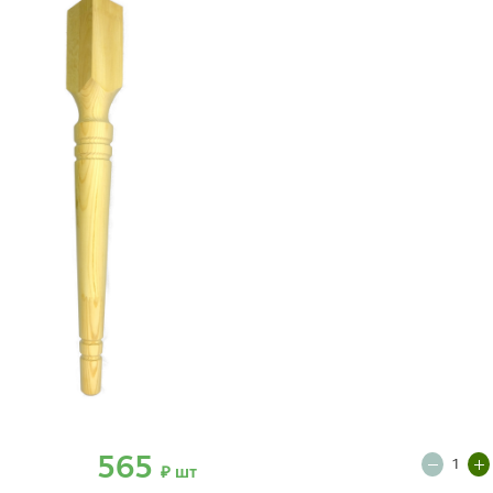
565
₽ шт