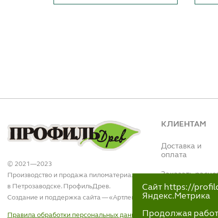
КЛИЕНТАМ
Доставка и
оплата
© 2021—2023
Заказать расче
Производство и продажа пиломатериалов
в Петрозаводске. ПрофильДрев.
Сайт https://prof
Интернет магази
Яндекс.Метрика
Создание и поддержка сайта — «
Артлекс
»
(Вытегорское ш.,
110)
Продолжая работу 
Правила обработки персональных данных
+7 (911)-418-40