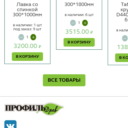
Лавка со
300*1800мм
Та
спинкой
кр
300*1000мм
D440
в наличии: 6 шт
б
в наличии: 1 шт
под заказ: 9 шт
в нали
3515.00
₽
В КОРЗИНУ
3200.00
138
₽
В КОРЗИНУ
В К
ВСЕ ТОВАРЫ