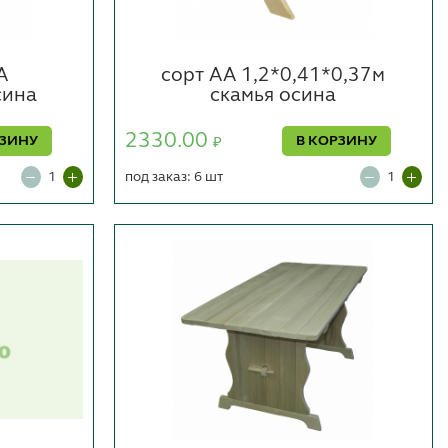
А
сорт АА 1,2*0,41*0,37м
сина
скамья осина
2330.00
РЗИНУ
В КОРЗИНУ
₽
под заказ: 6 шт