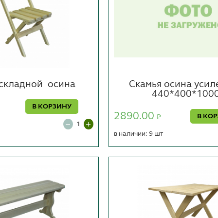
аскладной
осина
Скамья осина усил
440*400*100
В КОРЗИНУ
2890.00
В КО
₽
в наличии: 9 шт