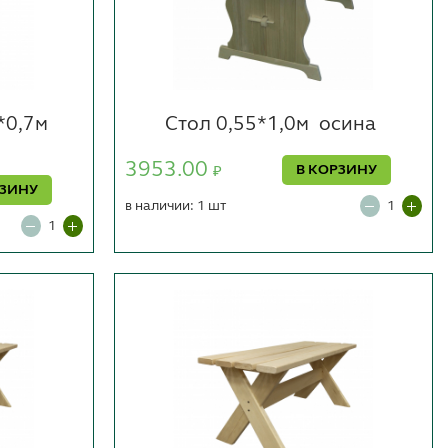
*0,7м
Стол 0,55*1,0м
осина
3953.00
В КОРЗИНУ
₽
РЗИНУ
в наличии: 1 шт