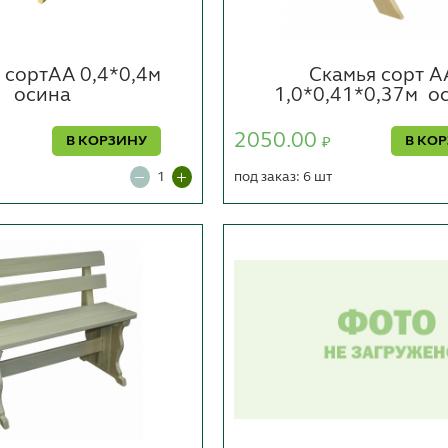
 сортАА 0,4*0,4м
Скамья сорт А
осина
1,0*0,41*0,37м
о
2050.00
В КОРЗИНУ
В КО
₽
т
под заказ: 6 шт