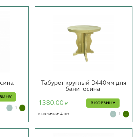
сина
Табурет круглый D440мм для
бани
осина
РЗИНУ
1380.00
В КОРЗИНУ
₽
в наличии: 4 шт