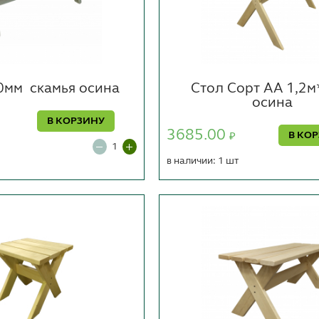
0мм
скамья осина
Стол Сорт АА 1,2м
осина
В КОРЗИНУ
3685.00
В КО
₽
в наличии: 1 шт