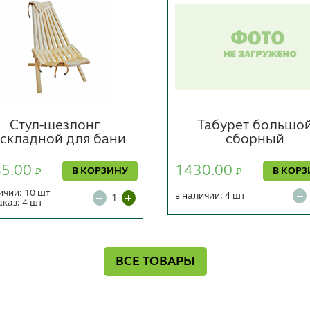
Стул-шезлонг
Табурет большо
складной для бани
сборный
85.00
1430.00
В КОРЗИНУ
В КОРЗ
₽
₽
ичии: 10 шт
в наличии: 4 шт
аказ: 4 шт
ВСЕ ТОВАРЫ