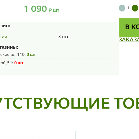
1 090
₽ шт
азин:
В К
3 шт.
чии
ЗАКАЗ
газины:
ское ш., 110:
3 шт
ой, 51:
0 шт
УТСТВУЮЩИЕ ТО