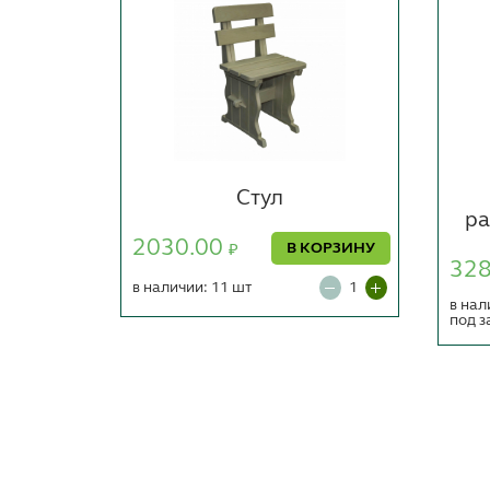
м
Стул
ра
2030.00
ОРЗИНУ
В КОРЗИНУ
₽
32
в наличии: 11 шт
в нал
под з