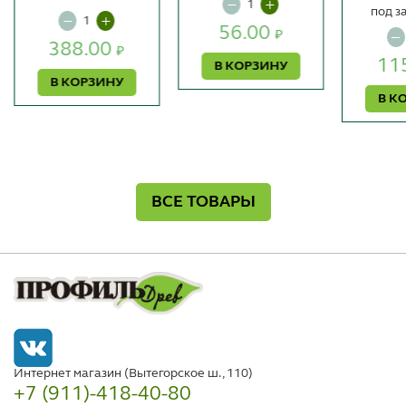
под з
56.00
₽
388.00
₽
11
В КОРЗИНУ
В КОРЗИНУ
В К
ВСЕ ТОВАРЫ
Интернет магазин (Вытегорское ш., 110)
+7 (911)-418-40-80