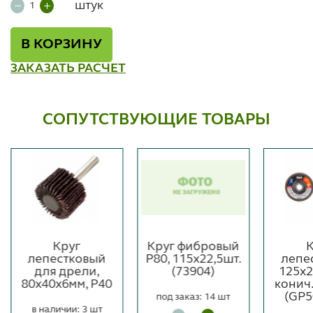
штук
В КОРЗИНУ
ЗАКАЗАТЬ РАСЧЕТ
СОПУТСТВУЮЩИЕ ТОВАРЫ
Круг
Круг фибровый
К
лепестковый
Р80, 115х22,5шт.
лепе
для дрели,
(73904)
125х
80x40x6мм, P40
конич
(GP5
под заказ: 14 шт
в наличии: 3 шт