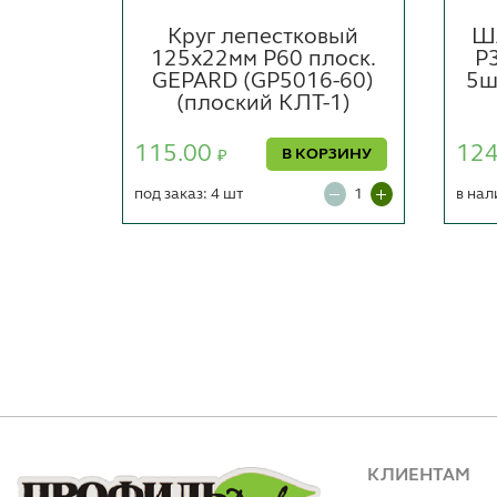
льный
Круг лепестковый
Ш
ого
125х22мм P60 плоск.
Р3
од
GEPARD (GP5016-60)
5ш
7 мм
(плоский КЛТ-1)
115.00
12
В КОРЗИНУ
₽
ОРЗИНУ
под заказ: 4 шт
в нал
КЛИЕНТАМ