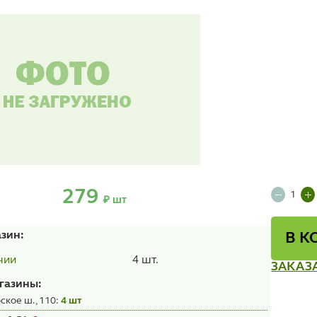
279
₽ шт
азин:
В К
4 шт.
чии
ЗАКАЗ
газины:
ское ш., 110:
4 шт