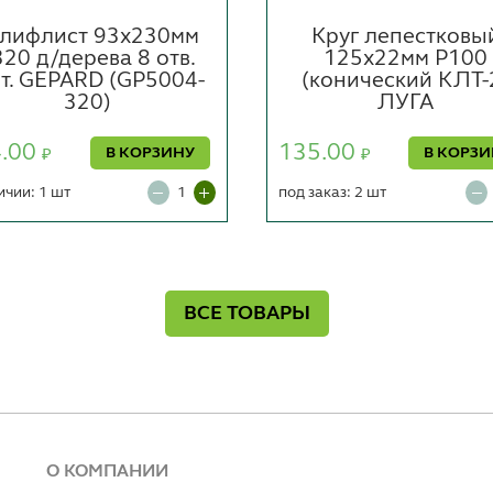
лифлист 93х230мм
Круг лепестковы
20 д/дерева 8 отв.
125х22мм P100
т. GEPARD (GP5004-
(конический КЛТ-
320)
ЛУГА
4.00
135.00
В КОРЗИНУ
В КОРЗ
₽
₽
ичии: 1 шт
под заказ: 2 шт
ВСЕ ТОВАРЫ
О КОМПАНИИ