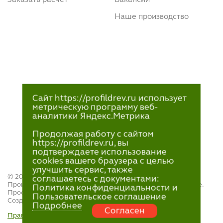
Наше производство
Сайт https://profildrev.ru использует
метрическую программу веб-
аналитики Яндекс.Метрика
Продолжая работу с сайтом
https://profildrev.ru, вы
подтверждаете использование
cookies вашего браузера с целью
улучшить сервис, также
© 2021—2023
соглашаетесь с документами:
Производство и продажа пиломатериалов в Петрозаводске.
Политика конфиденциальности и
ПрофильДрев.
Пользовательское соглашение
Создание и поддержка сайта — «
Артлекс
»
Подробнее
Согласен
Правила обработки персональных данных