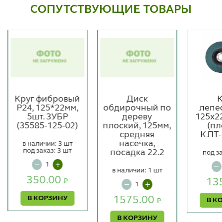
СОПУТСТВУЮЩИЕ ТОВАРЫ
Круг фибровый
Диск
К
Р24, 125*22мм,
обдирочный по
лепе
5шт. ЗУБР
дереву
125х2
(35585-125-02)
плоский, 125мм,
(п
средняя
КЛТ-
насечка,
в наличии: 3 шт
под заказ: 3 шт
посадка 22.2
под з
в наличии: 1 шт
350.00
13
₽
В КОРЗИНУ
1575.00
В К
₽
В КОРЗИНУ