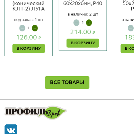
(конический
60x20x6мм, P40
50x
КЛТ-2) ЛУГА
P
в наличии: 2 шт
под заказ: 1 шт
в нали
214.00
₽
126.00
18
₽
В КОРЗИНУ
В КОРЗИНУ
В К
ВСЕ ТОВАРЫ