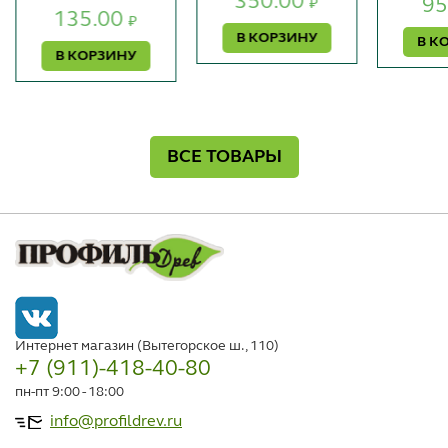
350.00
95
₽
135.00
₽
В КОРЗИНУ
В К
В КОРЗИНУ
ВСЕ ТОВАРЫ
Интернет магазин (Вытегорское ш., 110)
+7 (911)-418-40-80
пн-пт 9:00 - 18:00
info@profildrev.ru