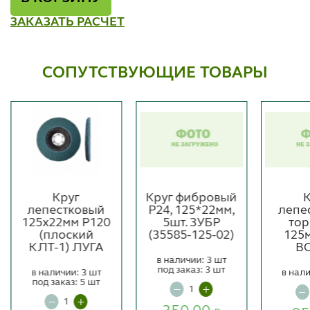
ЗАКАЗАТЬ РАСЧЕТ
СОПУТСТВУЮЩИЕ ТОВАРЫ
Круг
Круг фибровый
К
лепестковый
Р24, 125*22мм,
лепе
125х22мм P120
5шт. ЗУБР
тор
(плоский
(35585-125-02)
125м
КЛТ-1) ЛУГА
В
в наличии: 3 шт
под заказ: 3 шт
в наличии: 3 шт
в нали
под заказ: 5 шт