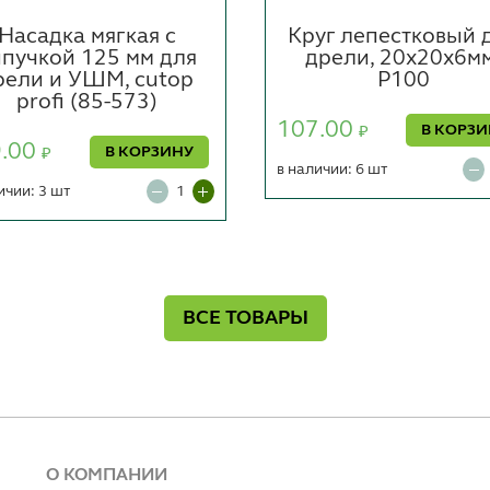
Насадка мягкая с
Круг лепестковый 
пучкой 125 мм для
дрели, 20x20x6мм
рели и УШМ, cutop
P100
profi (85-573)
107.00
В КОРЗ
₽
9.00
В КОРЗИНУ
₽
в наличии: 6 шт
ичии: 3 шт
ВСЕ ТОВАРЫ
О КОМПАНИИ