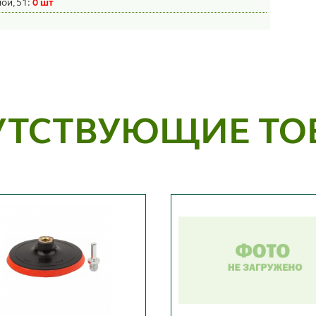
ой, 51:
0 шт
УТСТВУЮЩИЕ ТО