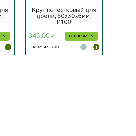
для
Круг лепестковый для
Шл
,
дрели, 80x30x6мм,
P100
сам
(1
343.00
ИНУ
В КОРЗИНУ
₽
в наличии: 3 шт
110.0
в наличии