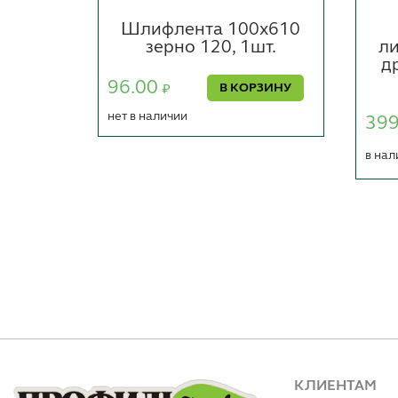
а для
Шлифлента 100х610
ровый
зерно 120, 1шт.
ли
ЗУБР
д
НАЛ
96.00
В КОРЗИНУ
₽
)
нет в наличии
39
ОРЗИНУ
в нал
КЛИЕНТАМ