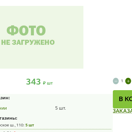
343
₽ шт
азин:
В К
5 шт.
чии
ЗАКАЗ
газины:
ское ш., 110:
5 шт