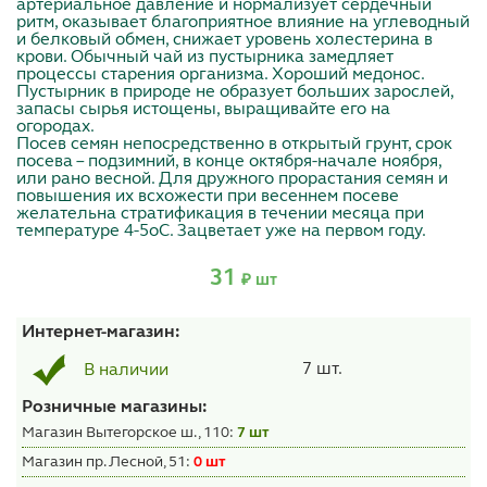
артериальное давление и нормализует сердечный
ритм, оказывает благоприятное влияние на углеводный
и белковый обмен, снижает уровень холестерина в
крови. Обычный чай из пустырника замедляет
процессы старения организма. Хороший медонос.
Пустырник в природе не образует больших зарослей,
запасы сырья истощены, выращивайте его на
огородах.
Посев семян непосредственно в открытый грунт, срок
посева – подзимний, в конце октября-начале ноября,
или рано весной. Для дружного прорастания семян и
повышения их всхожести при весеннем посеве
желательна стратификация в течении месяца при
температуре 4-5оС. Зацветает уже на первом году.
31
₽ шт
Интернет-магазин:
7 шт.
В наличии
Розничные магазины:
Магазин Вытегорское ш., 110:
7 шт
Магазин пр. Лесной, 51:
0 шт