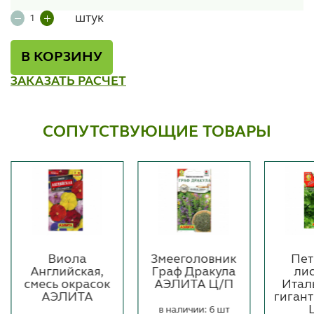
штук
В КОРЗИНУ
ЗАКАЗАТЬ РАСЧЕТ
СОПУТСТВУЮЩИЕ ТОВАРЫ
Виола
Змееголовник
Пет
Английская,
Граф Дракула
ли
смесь окрасок
АЭЛИТА Ц/П
Итал
АЭЛИТА
гиган
в наличии: 6 шт