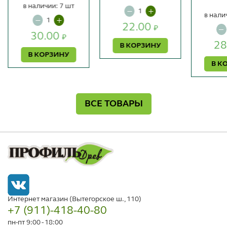
в наличии: 7 шт
в нали
22.00
₽
30.00
₽
28
В КОРЗИНУ
В КОРЗИНУ
В К
ВСЕ ТОВАРЫ
Интернет магазин (Вытегорское ш., 110)
+7 (911)-418-40-80
пн-пт 9:00 - 18:00