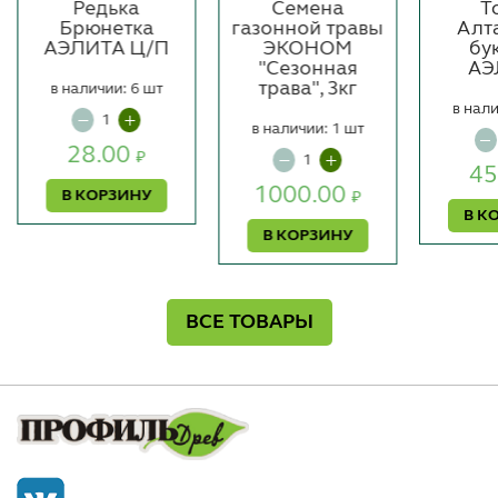
Редька
Семена
Т
Брюнетка
газонной травы
Алт
АЭЛИТА Ц/П
ЭКОНОМ
бу
"Сезонная
АЭ
трава", 3кг
в наличии: 6 шт
в нали
в наличии: 1 шт
28.00
₽
45
1000.00
В КОРЗИНУ
₽
В К
В КОРЗИНУ
ВСЕ ТОВАРЫ