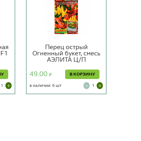
ная
Перец острый
 F1
Огненный букет, смесь
кр
АЭЛИТА Ц/П
Ис
49.00
НУ
В КОРЗИНУ
₽
28.00
в наличии: 6 шт
в наличии