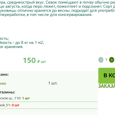
ура, среднеострый вкус. Севок помещают в почву обычно ра
це августа, когда перо ляжет, пожелтеет и подсохнет. Сорт
уковицы отлично хранятся до весны, подходят для употреб
 переработки, в том числе для консервирования.
есть;
ость – до 8 кг на 1 м2;
к хранения.
150
₽ шт
азин:
В К
1 шт.
чии
ЗАКАЗ
газины:
ское ш., 110:
1 шт
ой, 51:
0 шт