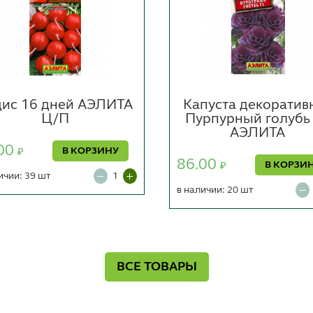
дис 16 дней АЭЛИТА
Капуста декоратив
Ц/П
Пурпурный голубь
АЭЛИТА
00
В КОРЗИНУ
₽
86.00
В КОРЗИ
₽
ичии: 39 шт
в наличии: 20 шт
ВСЕ ТОВАРЫ