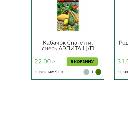
ЭЛИТА
Кабачок Спагетти,
Ре
смесь АЭЛИТА Ц/П
РЗИНУ
22.00
31.
В КОРЗИНУ
₽
в наличии: 9 шт
в нал