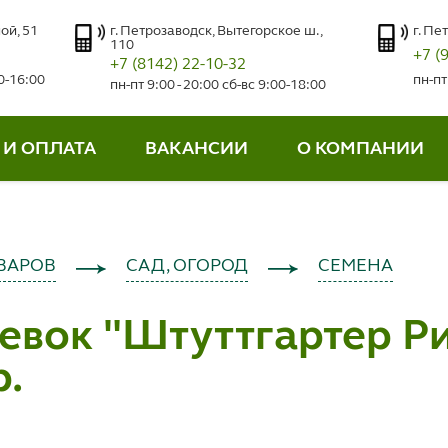
ой, 51
г. Петрозаводск, Вытегорское ш.,
г. Пе
110
+7 (
+7 (8142) 22-10-32
00-16:00
пн-пт
пн-пт 9:00 - 20:00 сб-вс 9:00-18:00
 И ОПЛАТА
ВАКАНСИИ
О КОМПАНИИ
ВАРОВ
САД, ОГОРОД
СЕМЕНА
евок "Штуттгартер Ри
р.