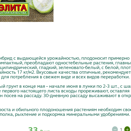
ибрид с выдающейся урожайностью, плодоносит примерно 
компактный, преобладают одностебельные растения, главны
г, цилиндрический, гладкий, зеленовато-белый, с белой, пло
йность 17 кг/м2. Вкусовые качества отличные, рекомендуе
 для потребления в свежем виде и всех видов переработки.
й грунт в конце мая – начале июня в лунки по 2-3 шт., с ш
е первого настоящего листа всходы прореживают, оставляя
н посев на рассаду. 30-дневную рассаду высаживают в откр
роста и обильного плодоношения растениям необходим сво
ополка, рыхление и подкормка минеральными удобрениями.
33