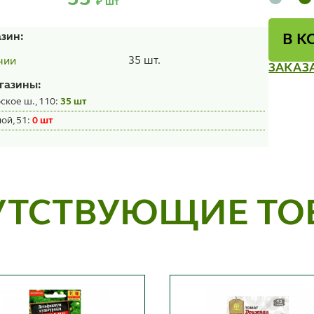
₽ шт
азин:
В К
35 шт.
чии
ЗАКАЗ
газины:
ское ш., 110:
35 шт
ой, 51:
0 шт
УТСТВУЮЩИЕ ТО