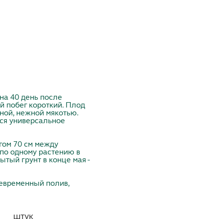
на 40 день после
й побег короткий. Плод
тной, нежной мякотью.
тся универсальное
агом 70 см между
 по одному растению в
ытый грунт в конце мая -
евременный полив,
штук