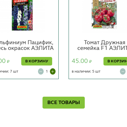
льфиниум Пацифик,
Томат Дружная
есь окрасок АЭЛИТА
семейка F1 АЭЛИ
00
45.00
В КОРЗИНУ
В КОРЗИ
₽
₽
ичии: 7 шт
в наличии: 5 шт
ВСЕ ТОВАРЫ