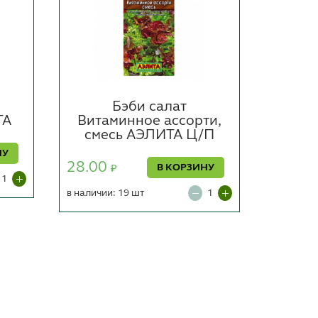
Бэби салат
Ка
ТА
Витаминное ассорти,
Цуке
смесь АЭЛИТА Ц/П
31.00
НУ
28.00
В КОРЗИНУ
₽
в наличии
в наличии: 19 шт