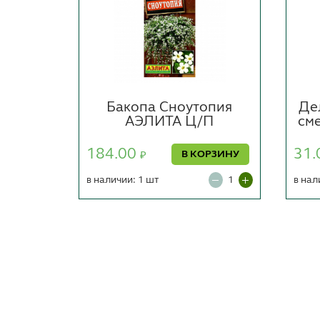
ска
Бакопа Сноутопия
Де
ЭЛИТА
АЭЛИТА Ц/П
см
184.00
31.
РЗИНУ
В КОРЗИНУ
₽
в наличии: 1 шт
в нал