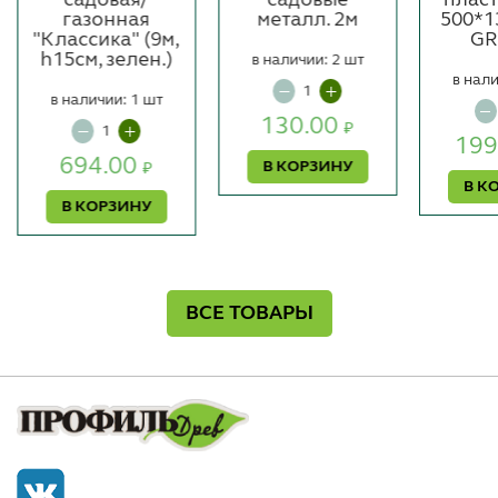
газонная
металл. 2м
500*1
"Классика" (9м,
GR
h15см, зелен.)
в наличии: 2 шт
в нали
в наличии: 1 шт
130.00
₽
199
694.00
В КОРЗИНУ
₽
В К
В КОРЗИНУ
ВСЕ ТОВАРЫ