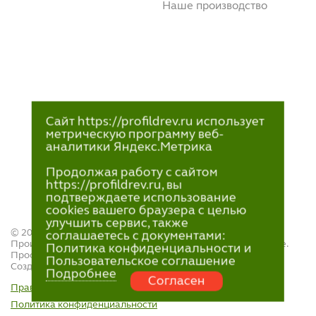
Наше производство
Сайт https://profildrev.ru использует
метрическую программу веб-
аналитики Яндекс.Метрика
Продолжая работу с сайтом
https://profildrev.ru, вы
подтверждаете использование
cookies вашего браузера с целью
улучшить сервис, также
© 2021—2023
соглашаетесь с документами:
Производство и продажа пиломатериалов в Петрозаводске.
Политика конфиденциальности и
ПрофильДрев.
Пользовательское соглашение
Создание и поддержка сайта — «
Артлекс
»
Подробнее
Согласен
Правила обработки персональных данных
Политика конфиденциальности