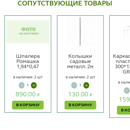
СОПУТСТВУЮЩИЕ ТОВАРЫ
Шпалера
Колышки
Карка
Ромашка
садовые
плас
1,94*0,47
металл. 2м
300*1
GR
в наличии: 2 шт
в наличии: 2 шт
в нали
890.00
130.00
₽
₽
159
В КОРЗИНУ
В КОРЗИНУ
В К