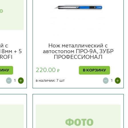
й с
Нож металлический с
18мм + 5
автостопом ПРО-9А, ЗУБР
ROFI
ПРОФЕССИОНАЛ
220.00
ЗИНУ
В КОРЗИНУ
₽
в наличии: 7 шт