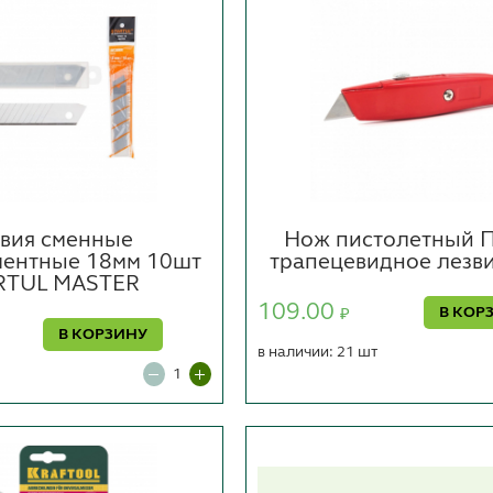
вия сменные
Нож пистолетный 
ментные 18мм 10шт
трапецевидное лезв
RTUL MASTER
109.00
В КОР
₽
В КОРЗИНУ
в наличии: 21 шт