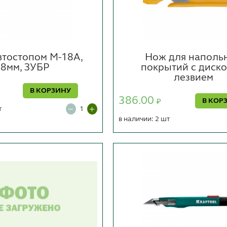
втостопом М-18А,
Нож для наполь
8мм, ЗУБР
покрытий с диск
лезвием
В КОРЗИНУ
386.00
В КОР
₽
т
в наличии: 2 шт