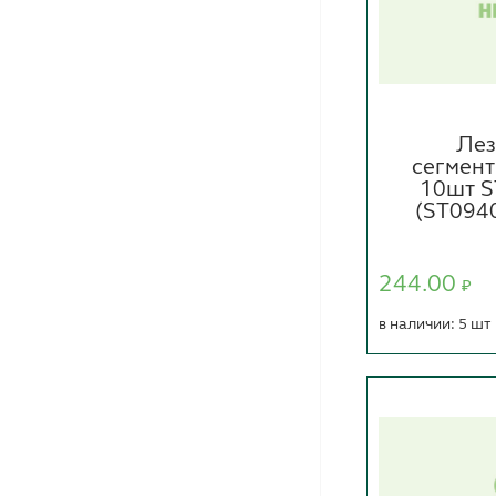
Лез
сегмен
10шт 
(ST0940
244.00
₽
в наличии: 5 шт