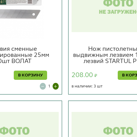
вия сменные
Нож пистолетны
тированные 25мм
выдвижным лезвием 
0шт ВОЛАТ
лезвий STARTUL P
208.00
В КОРЗИНУ
В КОР
₽
в наличии: 3 шт