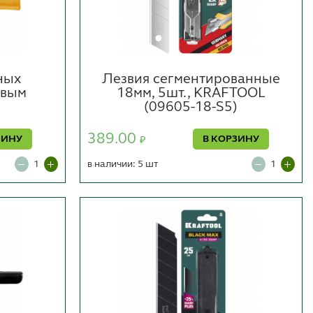
ных
Лезвия сегментированные
овым
18мм, 5шт., KRAFTOOL
(09605-18-S5)
389.00
ЗИНУ
В КОРЗИНУ
₽
в наличии: 5 шт