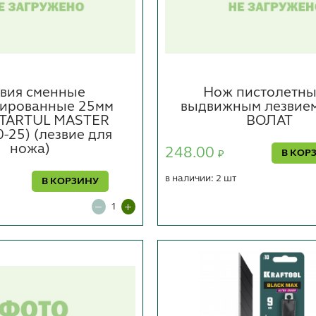
вия сменные
Нож пистолетны
тированные 25мм
выдвижным лезвие
STARTUL MASTER
ВОЛАТ
-25) (лезвие для
ножа)
248.00
В КОР
₽
в наличии: 2 шт
В КОРЗИНУ