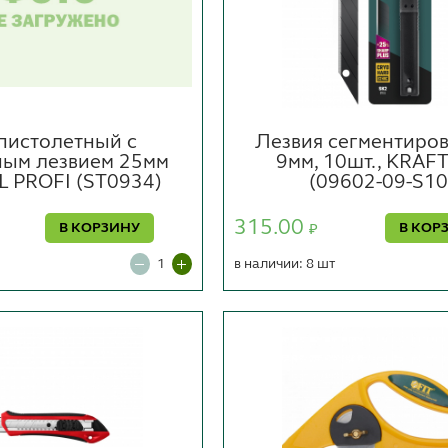
пистолетный с
Лезвия сегментиро
ым лезвием 25мм
9мм, 10шт., KRAF
 PROFI (ST0934)
(09602-09-S10
315.00
В КОРЗИНУ
В КОР
₽
в наличии: 8 шт