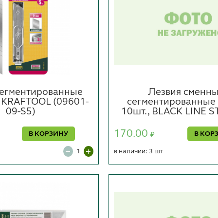
сегментированные
Лезвия сменн
, KRAFTOOL (09601-
сегментированные
09-S5)
10шт., BLACK LINE 
170.00
В КОРЗИНУ
В КОР
₽
в наличии: 3 шт