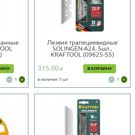
ванные
Лезвия трапециевидные
TOOL
SOLINGEN-A24, 5шт.,
)
KRAFTOOL (09625-S5)
315.00
ЗИНУ
В КОРЗИНУ
₽
в наличии: 5 шт