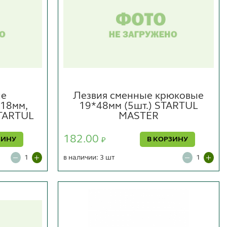
ые
Лезвия сменные крюковые
 18мм,
19*48мм (5шт.) STARTUL
STARTUL
MASTER
182.00
ЗИНУ
В КОРЗИНУ
₽
в наличии: 3 шт