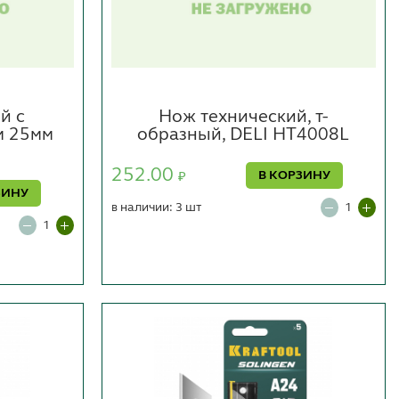
й с
Нож технический, т-
м 25мм
образный, DELI HT4008L
252.00
В КОРЗИНУ
₽
ЗИНУ
в наличии: 3 шт