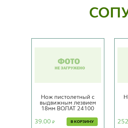
СОП
ные
Нож пистолетный с
Н
ные
выдвижным лезвием
RTUL
18мм ВОЛАТ 24100
39.00
25
В КОРЗИНУ
₽
РЗИНУ