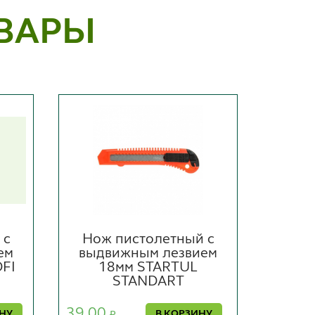
ВАРЫ
 с
Нож пистолетный с
Нож
ем
выдвижным лезвием
выд
FI
18мм STARTUL
9
STANDART
39.00
21.00
ИНУ
В КОРЗИНУ