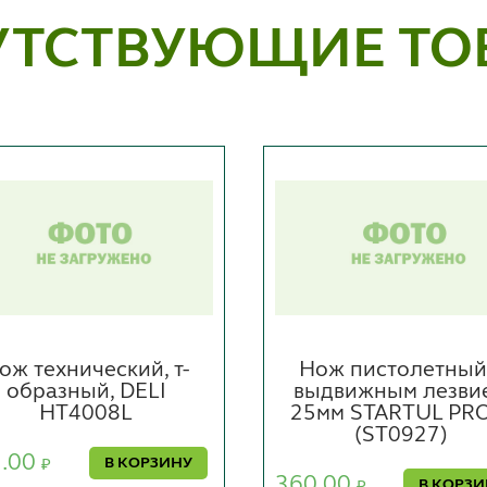
УТСТВУЮЩИЕ ТО
ож технический, т-
Нож пистолетный
образный, DELI
выдвижным лезви
HT4008L
25мм STARTUL PRO
(ST0927)
2.00
В КОРЗИНУ
₽
360.00
В КОРЗ