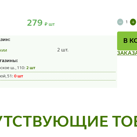
279
₽ шт
азин:
В К
2 шт.
чии
ЗАКАЗ
газины:
ское ш., 110:
2 шт
ой, 51:
0 шт
УТСТВУЮЩИЕ ТО