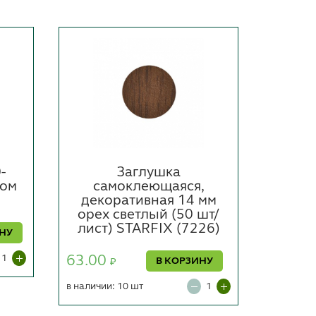
-
Заглушка
Н
ром
самоклеющаяся,
шар
декоративная 14 мм
выд
орех светлый (50 шт/
мм ци
лист) STARFIX (7226)
ИНУ
260.0
63.00
В КОРЗИНУ
₽
в наличии
в наличии: 10 шт