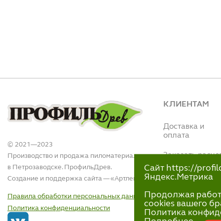
КЛИЕНТАМ
Доставка и
оплата
© 2021—2023
Заказать расче
Производство и продажа пиломатериалов
в Петрозаводске. ПрофильДрев.
Сайт https://prof
Интернет магази
Яндекс.Метрика
Создание и поддержка сайта — «
Артлекс
»
(Вытегорское ш.,
110)
Продолжая работу 
Правила обработки персональных данных
+7 (911)-418-40
cookies вашего бр
Политика конфиденциальности
пн-пт 9:00 - 18:00
Политика конфид