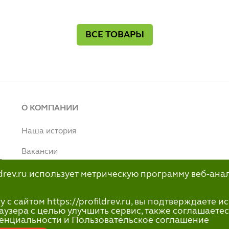
ВСЕ ТОВАРЫ
О КОМПАНИИ
Наша история
Вакансии
т
Наше производство
ildrev.ru использует метрическую программу веб-ана
н
info@profildrev.ru
с сайтом https://profildrev.ru, вы подтверждаете 
-80
аузера с целью улучшить сервис, также соглашаетес
енциальности и Пользовательское соглашение