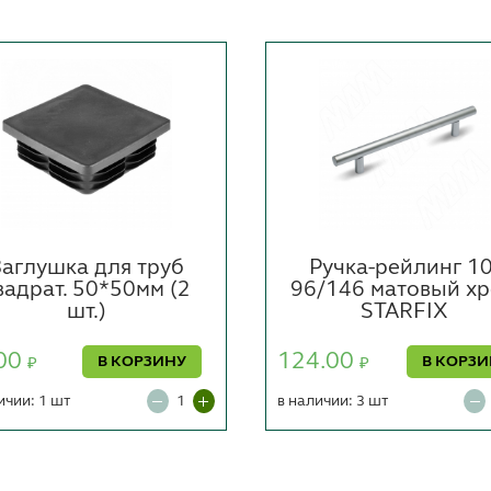
Заглушка для труб
Ручка-рейлинг 10
вадрат. 50*50мм (2
96/146 матовый х
шт.)
STARFIX
00
124.00
В КОРЗИНУ
В КОРЗ
₽
₽
ичии: 1 шт
в наличии: 3 шт