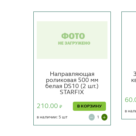
лоская
Направляющая
 (2 шт
роликовая 500 мм
к
ARFIX
белая DS10 (2 шт.)
2)
STARFIX
60.
210.00
ОРЗИНУ
В КОРЗИНУ
₽
в нал
в наличии: 5 шт