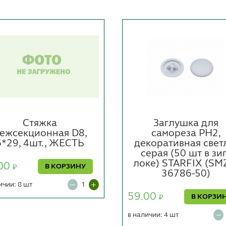
Стяжка
Заглушка для
ежсекционная D8,
самореза PH2,
6*29, 4шт., ЖЕСТЬ
декоративная свет
серая (50 шт в зи
локе) STARFIX (SM
00
В КОРЗИНУ
₽
36786-50)
ичии: 8 шт
59.00
В КОРЗИ
₽
в наличии: 4 шт