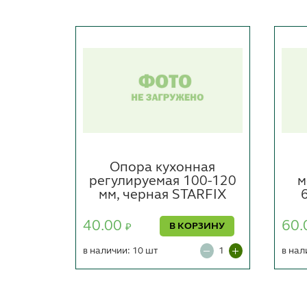
 10-
Опора кухонная
TARFIX
регулируемая 100-120
м
мм, черная STARFIX
ОРЗИНУ
40.00
60.
В КОРЗИНУ
₽
в наличии: 10 шт
в нал