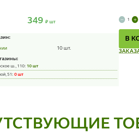
349
₽ шт
азин:
В К
10 шт.
чии
ЗАКАЗ
газины:
ское ш., 110:
10 шт
ой, 51:
0 шт
УТСТВУЮЩИЕ ТО