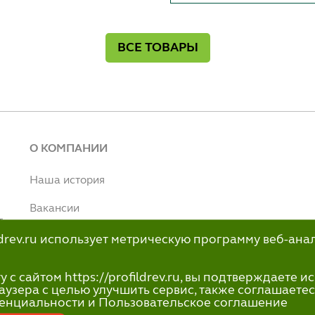
ВСЕ ТОВАРЫ
О КОМПАНИИ
Наша история
Вакансии
т
Наше производство
ildrev.ru использует метрическую программу веб-ана
н
info@profildrev.ru
с сайтом https://profildrev.ru, вы подтверждаете 
-80
аузера с целью улучшить сервис, также соглашаетес
енциальности и Пользовательское соглашение