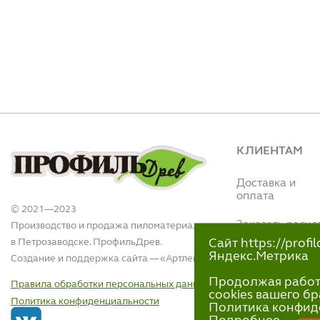
КЛИЕНТАМ
Доставка и
оплата
© 2021—2023
Заказать расче
Производство и продажа пиломатериалов
в Петрозаводске. ПрофильДрев.
Сайт https://prof
Интернет магази
Яндекс.Метрика
Создание и поддержка сайта — «
Артлекс
»
(Вытегорское ш.,
110)
Продолжая работу 
Правила обработки персональных данных
+7 (911)-418-40
cookies вашего бр
Политика конфиденциальности
пн-пт 9:00 - 18:00
Политика конфид