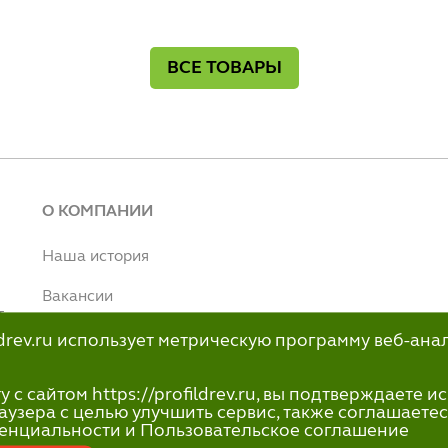
ВСЕ ТОВАРЫ
О КОМПАНИИ
Наша история
Вакансии
т
Наше производство
ildrev.ru использует метрическую программу веб-ана
н
info@profildrev.ru
с сайтом https://profildrev.ru, вы подтверждаете 
-80
аузера с целью улучшить сервис, также соглашаетес
енциальности и Пользовательское соглашение