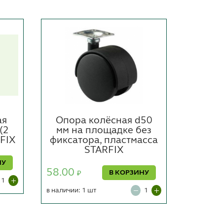
ая
Опора колёсная d50
Заглу
(2
мм на площадке без
RFIX
фиксатора, пластмасса
STARFIX
81.00
НУ
в наличии
58.00
В КОРЗИНУ
₽
под заказ
в наличии: 1 шт