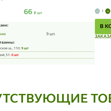
66
₽ шт
азин:
В К
9 шт.
чии
ЗАКАЗ
газины:
ское ш., 110:
9 шт
ой, 51:
0 шт
УТСТВУЮЩИЕ ТО