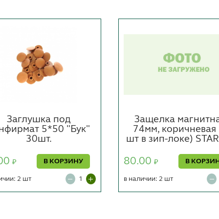
Заглушка под
Защелка магнитн
нфирмат 5*50 "Бук"
74мм, коричневая 
30шт.
шт в зип-локе) STA
00
80.00
В КОРЗИНУ
В КОРЗИ
₽
₽
ичии: 2 шт
в наличии: 2 шт