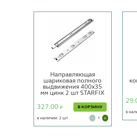
ленный
Направляющая
0 мм,
шариковая полного
ко
 зип-
выдвижения 400х35
IX
мм цинк 2 шт STARFIX
29.
327.00
ОРЗИНУ
В КОРЗИНУ
₽
в нал
в наличии: 2 шт