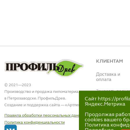
КЛИЕНТАМ
Доставка и
оплата
© 2021—2023
Заказать расче
Производство и продажа пиломатериалов
в Петрозаводске. ПрофильДрев.
Сайт https://prof
Интернет магази
Яндекс.Метрика
Создание и поддержка сайта — «
Артлекс
»
(Вытегорское ш.,
110)
Продолжая работу 
Правила обработки персональных данных
+7 (911)-418-40
cookies вашего бр
Политика конфиденциальности
пн-пт 9:00 - 18:00
Политика конфид