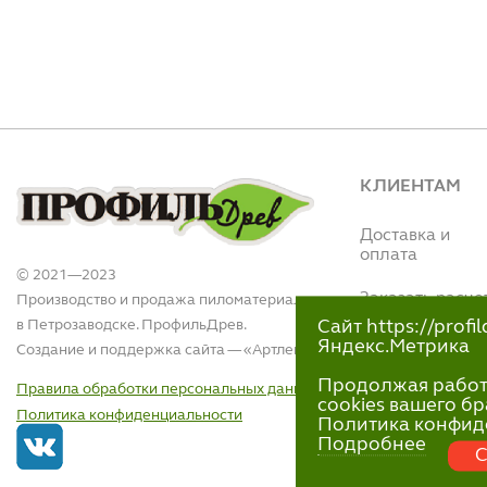
КЛИЕНТАМ
Доставка и
оплата
© 2021—2023
Заказать расче
Производство и продажа пиломатериалов
в Петрозаводске. ПрофильДрев.
Сайт https://prof
Интернет магази
Яндекс.Метрика
Создание и поддержка сайта — «
Артлекс
»
(Вытегорское ш.,
110)
Продолжая работу 
Правила обработки персональных данных
+7 (911)-418-40
cookies вашего бр
Политика конфиденциальности
пн-пт 9:00 - 18:00
Политика конфид
Подробнее
С