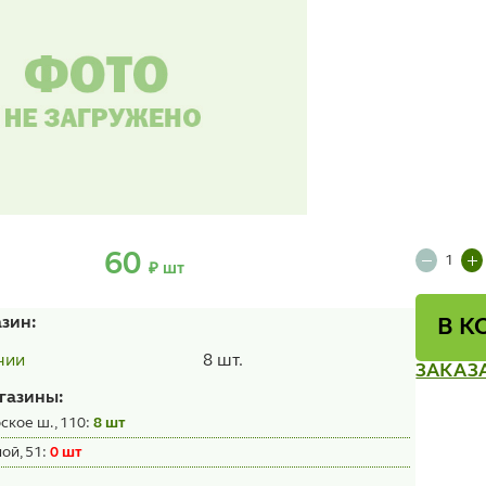
60
₽ шт
азин:
В К
8 шт.
чии
ЗАКАЗ
газины:
ское ш., 110:
8 шт
ой, 51:
0 шт