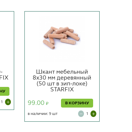
-
Шкант мебельный
Н
FIX
8х30 мм деревянный
рол
(50 шт в зип-локе)
бела
STARFIX
ИНУ
168.0
99.00
В КОРЗИНУ
₽
в наличии
в наличии: 9 шт