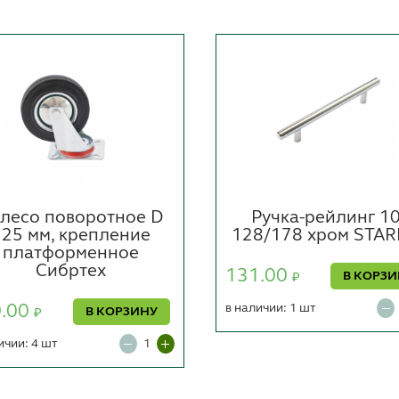
лесо поворотное D
Ручка-рейлинг 10
125 мм, крепление
128/178 хром STAR
платформенное
Сибртех
131.00
В КОРЗ
₽
0.00
в наличии: 1 шт
В КОРЗИНУ
₽
ичии: 4 шт