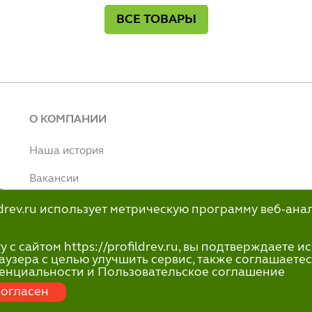
ВСЕ ТОВАРЫ
О КОМПАНИИ
Наша история
Вакансии
т
Наше производство
ildrev.ru использует метрическую программу веб-ана
н
info@profildrev.ru
с сайтом https://profildrev.ru, вы подтверждаете 
-80
аузера с целью улучшить сервис, также соглашаетес
енциальности и Пользовательское соглашение
огласен