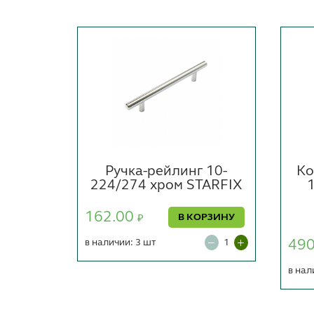
 165
Ручка-рейлинг 10-
Ко
e-on
224/274 хром STARFIX
162.00
В КОРЗИНУ
₽
ОРЗИНУ
в наличии: 3 шт
49
в нал