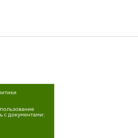
литики
использование
ь с документами: