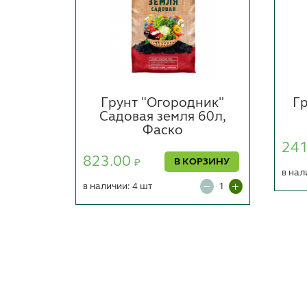
ник"
Грунт "Огородник"
Гр
 40л
Садовая земля 60л,
Фаско
24
823.00
ОРЗИНУ
В КОРЗИНУ
₽
в нал
в наличии: 4 шт