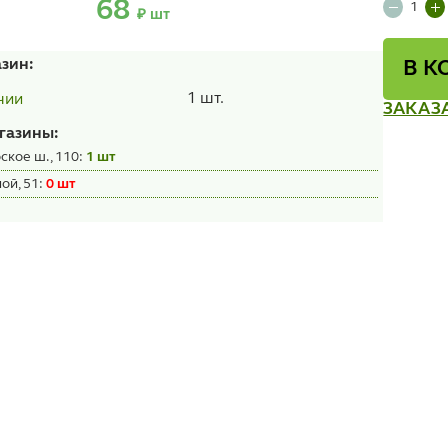
68
₽ шт
азин:
В К
1 шт.
чии
ЗАКАЗ
газины:
ское ш., 110:
1 шт
ой, 51:
0 шт