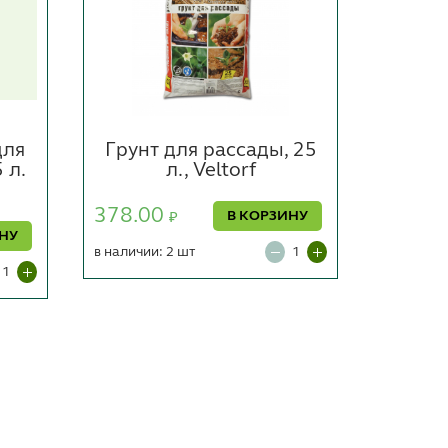
для
Грунт для рассады, 25
Гру
 л.
л., Veltorf
униве
378.00
В КОРЗИНУ
₽
369.0
ИНУ
в наличии: 2 шт
в наличии