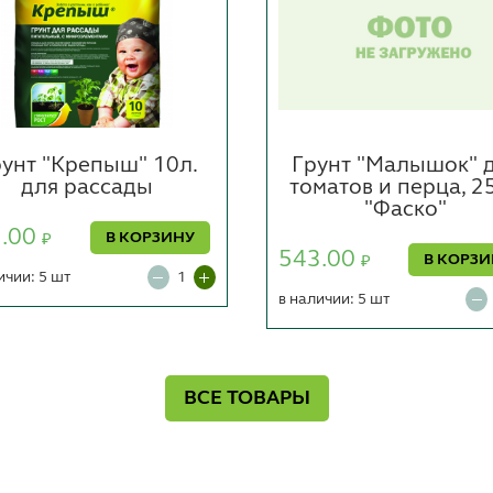
унт "Крепыш" 10л.
Грунт "Малышок" 
для рассады
томатов и перца, 25
"Фаско"
1.00
В КОРЗИНУ
₽
543.00
В КОРЗ
₽
ичии: 5 шт
в наличии: 5 шт
ВСЕ ТОВАРЫ