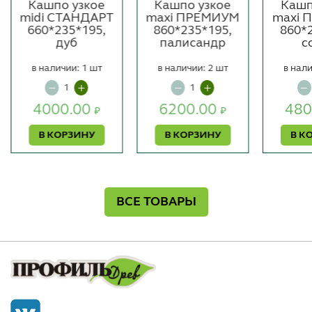
Кашпо узкое
Кашпо узкое
Кашп
midi СТАНДАРТ
maxi ПРЕМИУМ
maxi 
660*235*195,
860*235*195,
860*
дуб
палисандр
с
в наличии: 1 шт
в наличии: 2 шт
в нали
4000.00
6200.00
480
₽
₽
В КОРЗИНУ
В КОРЗИНУ
В К
ВСЕ ТОВАРЫ