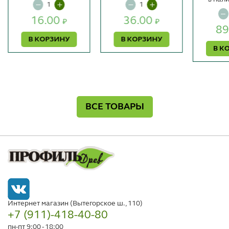
16.00
36.00
₽
₽
89
В КОРЗИНУ
В КОРЗИНУ
В К
ВСЕ ТОВАРЫ
Интернет магазин (Вытегорское ш., 110)
+7 (911)-418-40-80
пн-пт 9:00 - 18:00