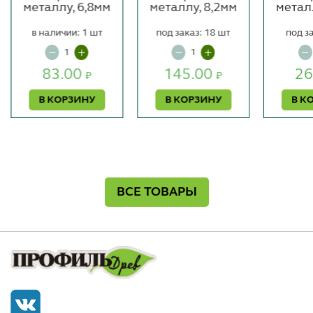
металлу, 6,8мм
металлу, 8,2мм
метал
в наличии: 1 шт
под заказ: 18 шт
под з
83.00
145.00
26
₽
₽
В КОРЗИНУ
В КОРЗИНУ
В К
ВСЕ ТОВАРЫ