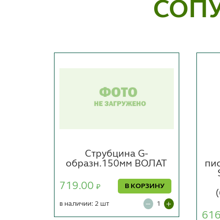
СОП
G-
Струбцина G-
ВОЛАТ
образн.150мм ВОЛАТ
пи
719.00
ОРЗИНУ
В КОРЗИНУ
₽
в наличии: 2 шт
61