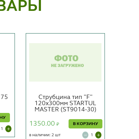
ВАРЫ
 75
Струбцина тип "F"
Стр
120х300мм STARTUL
50
MASTER (ST9014-30)
303.0
ИНУ
1350.00
В КОРЗИНУ
₽
в наличии
под заказ
в наличии: 2 шт