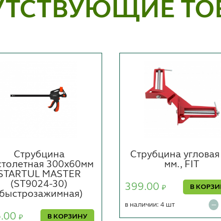
УТСТВУЮЩИЕ ТО
Струбцина
Струбцина угловая
столетная 300х60мм
мм., FIT
STARTUL MASTER
(ST9024-30)
399.00
В КОРЗ
₽
(быстрозажимная)
в наличии: 4 шт
6.00
В КОРЗИНУ
₽