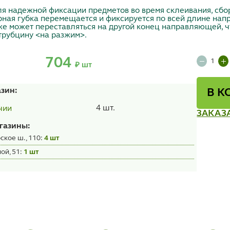
я надежной фиксации предметов во время склеивания, сбо
орная губка перемещается и фиксируется по всей длине н
кже может переставляться на другой конец направляющей, ч
трубцину <на разжим>.
704
₽ шт
азин:
В К
4 шт.
чии
ЗАКАЗ
газины:
ское ш., 110:
4 шт
ой, 51:
1 шт