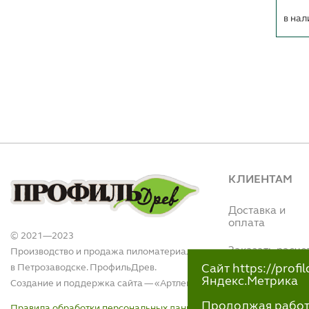
в нал
КЛИЕНТАМ
Доставка и
оплата
© 2021—2023
Заказать расче
Производство и продажа пиломатериалов
в Петрозаводске. ПрофильДрев.
Сайт https://prof
Интернет магази
Яндекс.Метрика
Создание и поддержка сайта — «
Артлекс
»
(Вытегорское ш.,
110)
Продолжая работу 
Правила обработки персональных данных