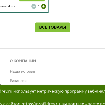
ичии: 4 шт
ВСЕ ТОВАРЫ
О КОМПАНИИ
Наша история
Вакансии
т
Наше производство
ildrev.ru использует метрическую программу веб-ана
н
info@profildrev.ru
с сайтом https://profildrev.ru, вы подтверждаете 