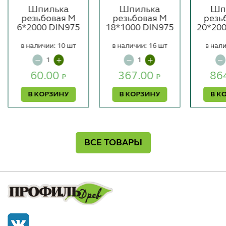
Шпилька
Шпилька
Шп
резьбовая М
резьбовая М
резь
6*2000 DIN975
18*1000 DIN975
20*20
в наличии: 10 шт
в наличии: 16 шт
в нали
60.00
367.00
86
₽
₽
В КОРЗИНУ
В КОРЗИНУ
В К
ВСЕ ТОВАРЫ