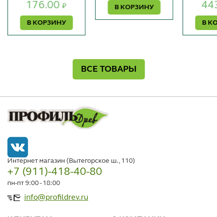
176.00
44
₽
В КОРЗИНУ
В КОРЗИНУ
В К
ВСЕ ТОВАРЫ
Интернет магазин (Вытегорское ш., 110)
+7 (911)-418-40-80
пн-пт 9:00 - 18:00
info@profildrev.ru