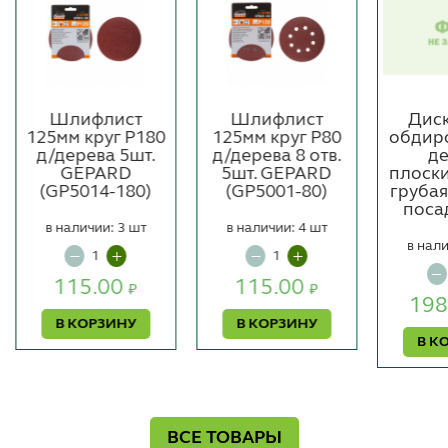
Шлифлист
Шлифлист
Дис
125мм круг Р180
125мм круг Р80
обдир
д/дерева 5шт.
д/дерева 8 отв.
де
GEPARD
5шт. GEPARD
плоски
(GP5014-180)
(GP5001-80)
грубая
поса
в наличии: 3 шт
в наличии: 4 шт
в нали
115.00
115.00
₽
₽
198
В КОРЗИНУ
В КОРЗИНУ
В К
ВСЕ ТОВАРЫ