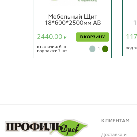
Щит
Мебельный Щит
м АВ
18*600*2500мм АВ
1
2440.00
11
ОРЗИНУ
В КОРЗИНУ
₽
в наличии: 6 шт
под з
под заказ: 7 шт
КЛИЕНТАМ
Доставка и