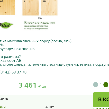
из массива хвойных пород(сосна, ель)
0%.
моусадочная пленка.
го размера?
каз сорт АВ!
 столешницы, элементы лестниц(ступени, тетива, подступе
(8142) 63 37 78
3 461
₽ шт
азин:
В К
4 шт.
чии