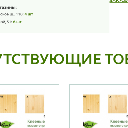
ЗАКАЗ
газины:
ское ш., 110:
4 шт
ой, 51:
6 шт
УТСТВУЮЩИЕ ТО