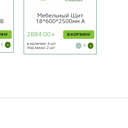
т
Мебельный Щит
Ме
АВ
18*600*2500мм А
18
2884.00
305.0
ИНУ
В КОРЗИНУ
₽
в наличии: 4 шт
под заказ
под заказ: 2 шт