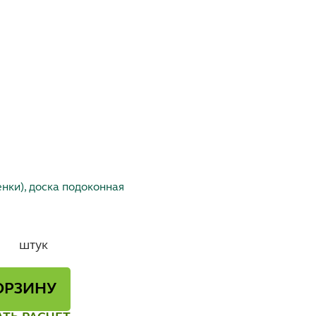
нки), доска подоконная
штук
ОРЗИНУ