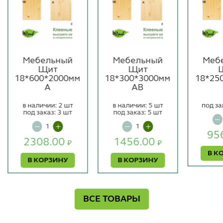
Мебельный
Мебельный
Меб
Щит
Щит
18*600*2000мм
18*300*3000мм
18*25
А
АВ
в наличии: 2 шт
в наличии: 5 шт
под за
под заказ: 3 шт
под заказ: 5 шт
95
2308.00
1456.00
₽
₽
В К
В КОРЗИНУ
В КОРЗИНУ
ВСЕ ТОВАРЫ