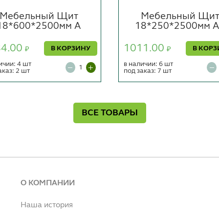
Мебельный Щит
Мебельный Щи
18*600*2500мм А
18*250*2500мм 
84.00
1011.00
В КОРЗИНУ
В КОРЗ
₽
₽
ичии: 4 шт
в наличии: 6 шт
аказ: 2 шт
под заказ: 7 шт
ВСЕ ТОВАРЫ
О КОМПАНИИ
Наша история