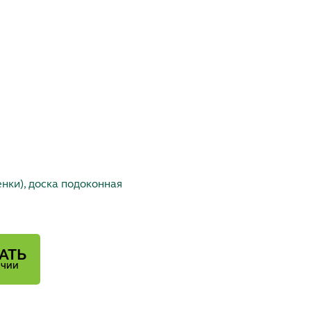
нки), доска подоконная
АТЬ
ИЧИИ