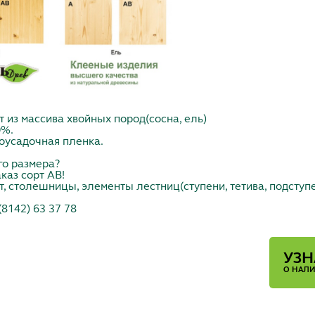
из массива хвойных пород(сосна, ель)
0%.
моусадочная пленка.
го размера?
каз сорт АВ!
 столешницы, элементы лестниц(ступени, тетива, подступе
(8142) 63 37 78
УЗН
О НАЛ