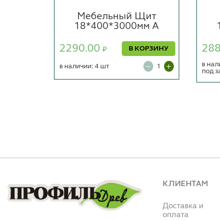
Щит
Мебельный Щит
м А
18*400*3000мм А
2290.00
28
ОРЗИНУ
В КОРЗИНУ
₽
в нал
в наличии: 4 шт
под з
КЛИЕНТАМ
Доставка и
оплата